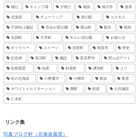
雑記
キャンプ場
夕焼け
雑談
旭川市
遊具
北海道
チューリップ
道の駅
コスモス
子供向け施設
百合が原公園
栗山町
観光
焼肉
当別町
大空町
モエレ沼公園
お知らせ
ギャラリー
スイーツ
清里町
根室市
歴史
記念碑
長沼町
施設
富良野市
田んぼアート
自然風景
知床
斜里町
湧別町
ユリ
冬の北海道
小樽運河
小樽市
散歩
夜景
ホワイトイルミネーション
廃駅
鉄道
公共施設
仁木町
リンク集
写真ブログ村（北海道風景）