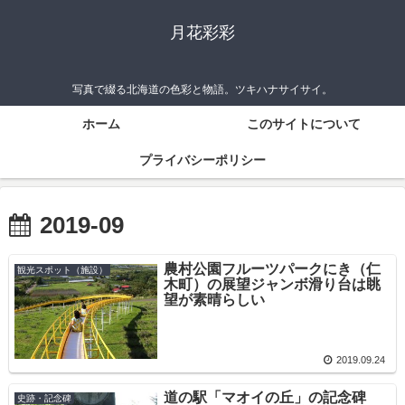
月花彩彩
写真で綴る北海道の色彩と物語。ツキハナサイサイ。
ホーム
このサイトについて
プライバシーポリシー
2019-09
農村公園フルーツパークにき（仁
観光スポット（施設）
木町）の展望ジャンボ滑り台は眺
望が素晴らしい
2019.09.24
道の駅「マオイの丘」の記念碑
史跡・記念碑