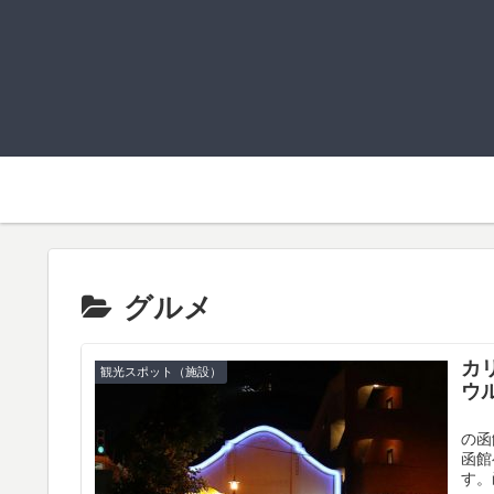
グルメ
カ
観光スポット（施設）
ウ
な
の函
函館
す。