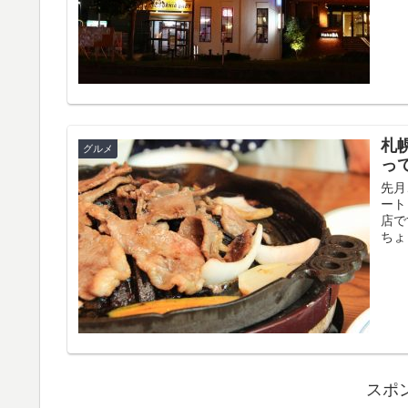
札
グルメ
っ
先月
ート
店で
ちょ
スポ