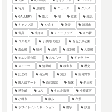
写真
景勝地
ニュース
グルメ
GALLERY
道北
湖
紅葉
雑記
キャンプ場
夕焼け
雑談
旭川市
遊具
北海道
チューリップ
道の駅
コスモス
子供向け施設
百合が原公園
栗山町
観光
焼肉
当別町
大空町
モエレ沼公園
お知らせ
ギャラリー
スイーツ
清里町
根室市
歴史
記念碑
長沼町
施設
富良野市
田んぼアート
自然風景
知床
斜里町
湧別町
ユリ
冬の北海道
小樽運河
小樽市
散歩
夜景
ホワイトイルミネーション
廃駅
鉄道