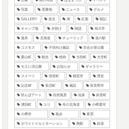
写真
景勝地
ニュース
グルメ
GALLERY
道北
湖
紅葉
雑記
キャンプ場
夕焼け
雑談
旭川市
遊具
北海道
チューリップ
道の駅
コスモス
子供向け施設
百合が原公園
栗山町
観光
焼肉
当別町
大空町
モエレ沼公園
お知らせ
ギャラリー
スイーツ
清里町
根室市
歴史
記念碑
長沼町
施設
富良野市
田んぼアート
自然風景
知床
斜里町
湧別町
ユリ
冬の北海道
小樽運河
小樽市
散歩
夜景
ホワイトイルミネーション
廃駅
鉄道