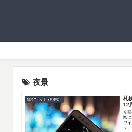
夜景
札
観光スポット（景勝地）
1
今回
際に
ワイ
ン」