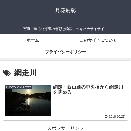
月花彩彩
写真で綴る北海道の色彩と物語。ツキハナサイサイ。
ホーム
このサイトについて
プライバシーポリシー
網走川
網走・西山通の中央橋から網走川
PHOTO GALLERY
を眺める
2019.10.27
スポンサーリンク