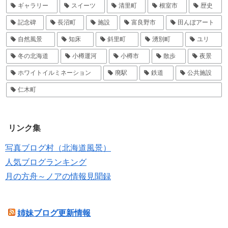
ギャラリー
スイーツ
清里町
根室市
歴史
記念碑
長沼町
施設
富良野市
田んぼアート
自然風景
知床
斜里町
湧別町
ユリ
冬の北海道
小樽運河
小樽市
散歩
夜景
ホワイトイルミネーション
廃駅
鉄道
公共施設
仁木町
リンク集
写真ブログ村（北海道風景）
人気ブログランキング
月の方舟～ノアの情報見聞録
姉妹ブログ更新情報