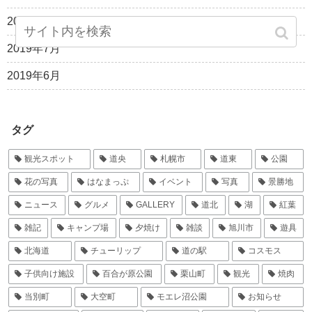
2019年8月
2019年7月
2019年6月
タグ
観光スポット
道央
札幌市
道東
公園
花の写真
はなまっぷ
イベント
写真
景勝地
ニュース
グルメ
GALLERY
道北
湖
紅葉
雑記
キャンプ場
夕焼け
雑談
旭川市
遊具
北海道
チューリップ
道の駅
コスモス
子供向け施設
百合が原公園
栗山町
観光
焼肉
当別町
大空町
モエレ沼公園
お知らせ