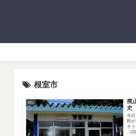
根室市
廃
雑記
史
今日
民が
そう
（2