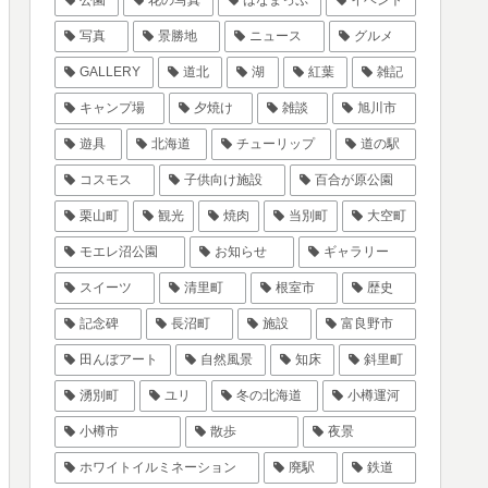
写真
景勝地
ニュース
グルメ
GALLERY
道北
湖
紅葉
雑記
キャンプ場
夕焼け
雑談
旭川市
遊具
北海道
チューリップ
道の駅
コスモス
子供向け施設
百合が原公園
栗山町
観光
焼肉
当別町
大空町
モエレ沼公園
お知らせ
ギャラリー
スイーツ
清里町
根室市
歴史
記念碑
長沼町
施設
富良野市
田んぼアート
自然風景
知床
斜里町
湧別町
ユリ
冬の北海道
小樽運河
小樽市
散歩
夜景
ホワイトイルミネーション
廃駅
鉄道