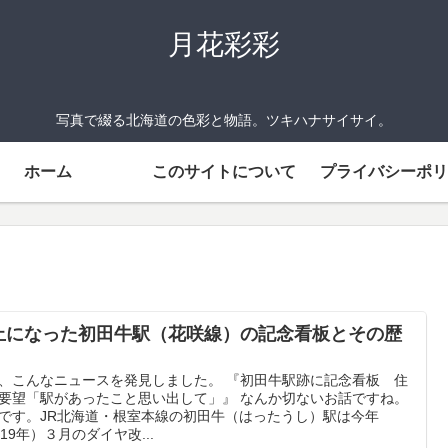
月花彩彩
写真で綴る北海道の色彩と物語。ツキハナサイサイ。
ホーム
このサイトについて
プライバシーポリ
止になった初田牛駅（花咲線）の記念看板とその歴
、こんなニュースを発見しました。 『初田牛駅跡に記念看板 住
要望「駅があったこと思い出して」』 なんか切ないお話ですね。
です。JR北海道・根室本線の初田牛（はったうし）駅は今年
019年）３月のダイヤ改...