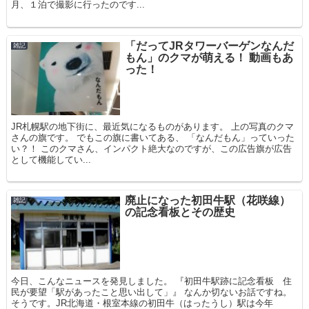
月、１泊で撮影に行ったのです...
「だってJRタワーバーゲンなんだ
雑記
もん」のクマが萌える！ 動画もあ
った！
JR札幌駅の地下街に、最近気になるものがあります。 上の写真のクマ
さんの旗です。 でもこの旗に書いてある、 「なんだもん」っていった
い？！ このクマさん、インパクト絶大なのですが、この広告旗が広告
として機能してい...
廃止になった初田牛駅（花咲線）
雑記
の記念看板とその歴史
今日、こんなニュースを発見しました。 『初田牛駅跡に記念看板 住
民が要望「駅があったこと思い出して」』 なんか切ないお話ですね。
そうです。JR北海道・根室本線の初田牛（はったうし）駅は今年