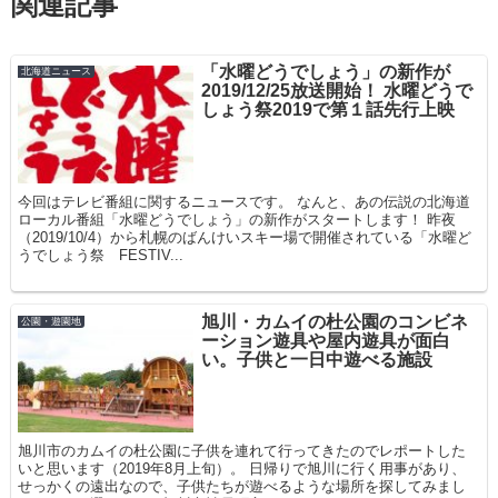
関連記事
「水曜どうでしょう」の新作が
北海道ニュース
2019/12/25放送開始！ 水曜どうで
しょう祭2019で第１話先行上映
今回はテレビ番組に関するニュースです。 なんと、あの伝説の北海道
ローカル番組「水曜どうでしょう」の新作がスタートします！ 昨夜
（2019/10/4）から札幌のばんけいスキー場で開催されている「水曜ど
うでしょう祭 FESTIV...
旭川・カムイの杜公園のコンビネ
公園・遊園地
ーション遊具や屋内遊具が面白
い。子供と一日中遊べる施設
旭川市のカムイの杜公園に子供を連れて行ってきたのでレポートした
いと思います（2019年8月上旬）。 日帰りで旭川に行く用事があり、
せっかくの遠出なので、子供たちが遊べるような場所を探してみまし