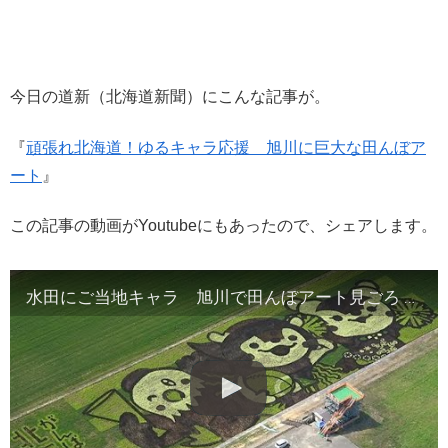
今日の道新（北海道新聞）にこんな記事が。
『
頑張れ北海道！ゆるキャラ応援 旭川に巨大な田んぼア
ート
』
この記事の動画がYoutubeにもあったので、シェアします。
水田にご当地キャラ 旭川で田んぼアート見ごろ （2019/07/11）北海道新聞