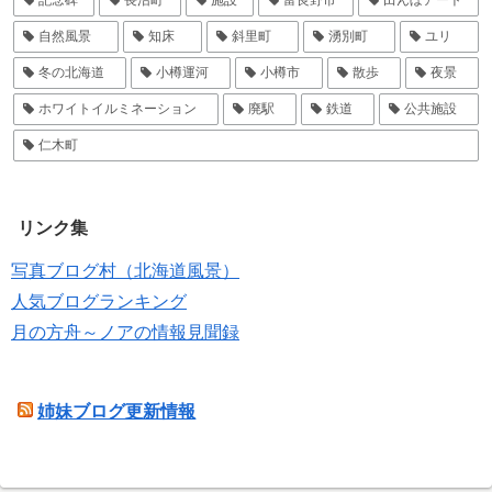
記念碑
長沼町
施設
富良野市
田んぼアート
自然風景
知床
斜里町
湧別町
ユリ
冬の北海道
小樽運河
小樽市
散歩
夜景
ホワイトイルミネーション
廃駅
鉄道
公共施設
仁木町
リンク集
写真ブログ村（北海道風景）
人気ブログランキング
月の方舟～ノアの情報見聞録
姉妹ブログ更新情報