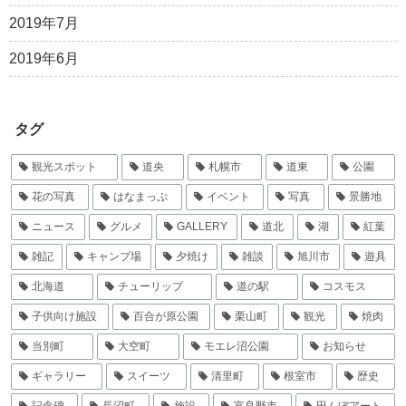
2019年7月
2019年6月
タグ
観光スポット
道央
札幌市
道東
公園
花の写真
はなまっぷ
イベント
写真
景勝地
ニュース
グルメ
GALLERY
道北
湖
紅葉
雑記
キャンプ場
夕焼け
雑談
旭川市
遊具
北海道
チューリップ
道の駅
コスモス
子供向け施設
百合が原公園
栗山町
観光
焼肉
当別町
大空町
モエレ沼公園
お知らせ
ギャラリー
スイーツ
清里町
根室市
歴史