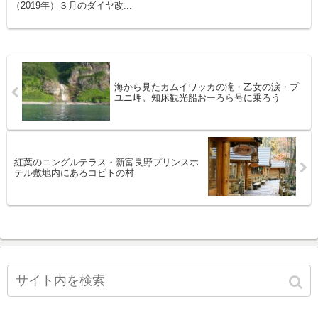
（2019年）３月のダイヤ改...
海から見たカムイワッカの滝・乙女の涙・プ
ユニ岬。知床観光船おーろら号に乗ろう
紅葉のニングルテラス・新富良野プリンスホ
テル敷地内にあるコビトの村