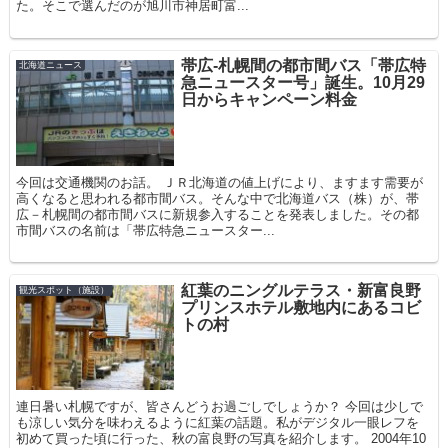
た。そこで選んだのが旭川市神居町富...
帯広-札幌間の都市間バス「帯広特
北海道ニュース
急ニュースター号」誕生。10月29
日からキャンペーン料金
今回は交通機関のお話。 ＪＲ北海道の値上げにより、ますます需要が
高くなると思われる都市間バス。そんな中で北海道バス（株）が、帯
広－札幌間の都市間バスに新規参入することを発表しました。その都
市間バスの名前は「帯広特急ニュースター...
紅葉のニングルテラス・新富良野
観光スポット（施設）
プリンスホテル敷地内にあるコビ
トの村
連日暑い札幌ですが、皆さんどうお過ごしでしょうか？ 今回は少しで
も涼しい気分を味わえるように紅葉の話題。私がデジタル一眼レフを
初めて買った頃に行った、秋の富良野の写真を紹介します。 2004年10