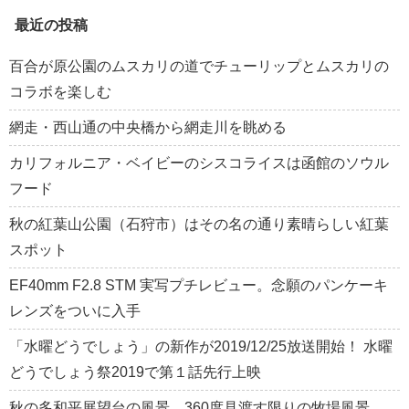
最近の投稿
百合が原公園のムスカリの道でチューリップとムスカリの
コラボを楽しむ
網走・西山通の中央橋から網走川を眺める
カリフォルニア・ベイビーのシスコライスは函館のソウル
フード
秋の紅葉山公園（石狩市）はその名の通り素晴らしい紅葉
スポット
EF40mm F2.8 STM 実写プチレビュー。念願のパンケーキ
レンズをついに入手
「水曜どうでしょう」の新作が2019/12/25放送開始！ 水曜
どうでしょう祭2019で第１話先行上映
秋の多和平展望台の風景。360度見渡す限りの牧場風景