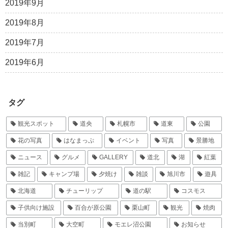
2019年9月
2019年8月
2019年7月
2019年6月
タグ
観光スポット
道央
札幌市
道東
公園
花の写真
はなまっぷ
イベント
写真
景勝地
ニュース
グルメ
GALLERY
道北
湖
紅葉
雑記
キャンプ場
夕焼け
雑談
旭川市
遊具
北海道
チューリップ
道の駅
コスモス
子供向け施設
百合が原公園
栗山町
観光
焼肉
当別町
大空町
モエレ沼公園
お知らせ