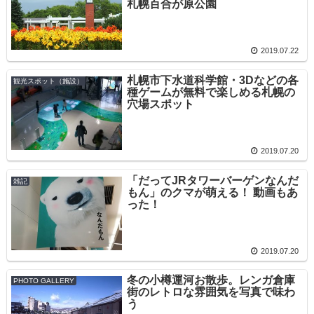
札幌百合が原公園
2019.07.22
札幌市下水道科学館・3Dなどの各
観光スポット（施設）
種ゲームが無料で楽しめる札幌の
穴場スポット
2019.07.20
「だってJRタワーバーゲンなんだ
雑記
もん」のクマが萌える！ 動画もあ
った！
2019.07.20
冬の小樽運河お散歩。レンガ倉庫
PHOTO GALLERY
街のレトロな雰囲気を写真で味わ
う