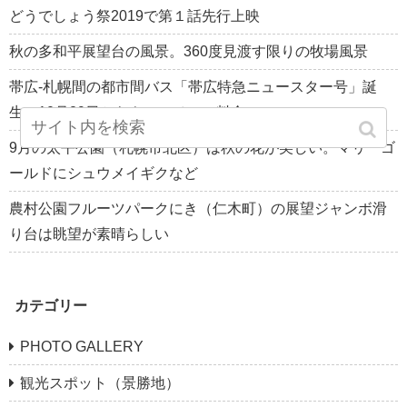
どうでしょう祭2019で第１話先行上映
秋の多和平展望台の風景。360度見渡す限りの牧場風景
帯広-札幌間の都市間バス「帯広特急ニュースター号」誕
生。10月29日からキャンペーン料金
9月の太平公園（札幌市北区）は秋の花が美しい。マリーゴ
ールドにシュウメイギクなど
農村公園フルーツパークにき（仁木町）の展望ジャンボ滑
り台は眺望が素晴らしい
カテゴリー
PHOTO GALLERY
観光スポット（景勝地）