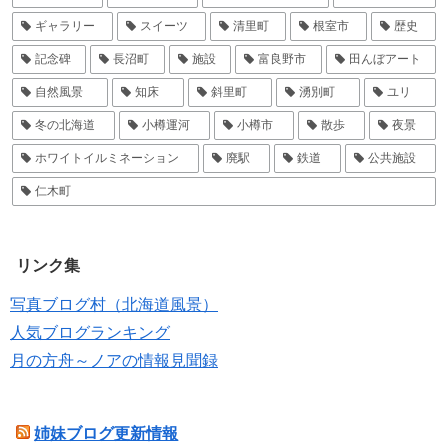
ギャラリー
スイーツ
清里町
根室市
歴史
記念碑
長沼町
施設
富良野市
田んぼアート
自然風景
知床
斜里町
湧別町
ユリ
冬の北海道
小樽運河
小樽市
散歩
夜景
ホワイトイルミネーション
廃駅
鉄道
公共施設
仁木町
リンク集
写真ブログ村（北海道風景）
人気ブログランキング
月の方舟～ノアの情報見聞録
姉妹ブログ更新情報