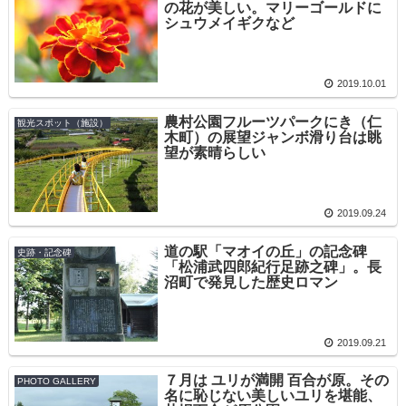
の花が美しい。マリーゴールドに
シュウメイギクなど
2019.10.01
農村公園フルーツパークにき（仁
観光スポット（施設）
木町）の展望ジャンボ滑り台は眺
望が素晴らしい
2019.09.24
道の駅「マオイの丘」の記念碑
史跡・記念碑
「松浦武四郎紀行足跡之碑」。長
沼町で発見した歴史ロマン
2019.09.21
７月は ユリが満開 百合が原。その
PHOTO GALLERY
名に恥じない美しいユリを堪能、