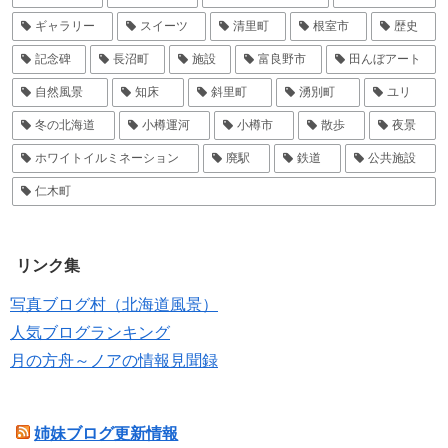
ギャラリー
スイーツ
清里町
根室市
歴史
記念碑
長沼町
施設
富良野市
田んぼアート
自然風景
知床
斜里町
湧別町
ユリ
冬の北海道
小樽運河
小樽市
散歩
夜景
ホワイトイルミネーション
廃駅
鉄道
公共施設
仁木町
リンク集
写真ブログ村（北海道風景）
人気ブログランキング
月の方舟～ノアの情報見聞録
姉妹ブログ更新情報