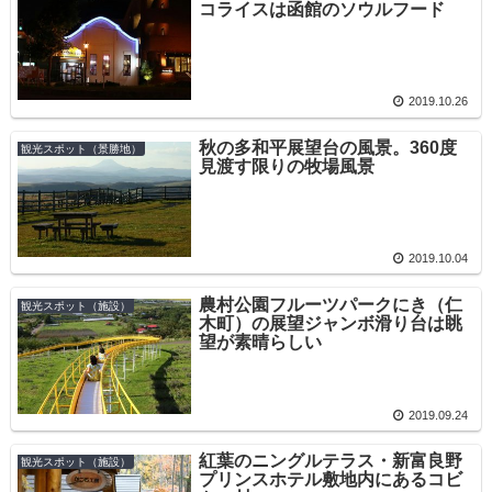
コライスは函館のソウルフード
2019.10.26
秋の多和平展望台の風景。360度
観光スポット（景勝地）
見渡す限りの牧場風景
2019.10.04
農村公園フルーツパークにき（仁
観光スポット（施設）
木町）の展望ジャンボ滑り台は眺
望が素晴らしい
2019.09.24
紅葉のニングルテラス・新富良野
観光スポット（施設）
プリンスホテル敷地内にあるコビ