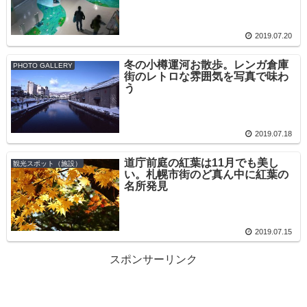
2019.07.20
冬の小樽運河お散歩。レンガ倉庫
PHOTO GALLERY
街のレトロな雰囲気を写真で味わ
う
2019.07.18
道庁前庭の紅葉は11月でも美し
観光スポット（施設）
い。札幌市街のど真ん中に紅葉の
名所発見
2019.07.15
スポンサーリンク