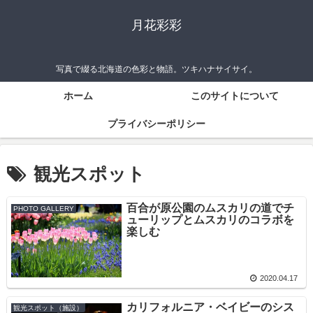
月花彩彩
写真で綴る北海道の色彩と物語。ツキハナサイサイ。
ホーム
このサイトについて
プライバシーポリシー
観光スポット
百合が原公園のムスカリの道でチ
PHOTO GALLERY
ューリップとムスカリのコラボを
楽しむ
2020.04.17
カリフォルニア・ベイビーのシス
観光スポット（施設）