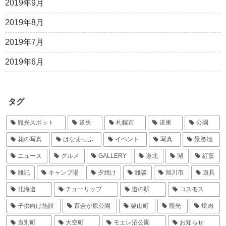
2019年9月
2019年8月
2019年7月
2019年6月
タグ
観光スポット
道央
札幌市
道東
公園
花の写真
はなまっぷ
イベント
写真
景勝地
ニュース
グルメ
GALLERY
道北
湖
紅葉
雑記
キャンプ場
夕焼け
雑談
旭川市
遊具
北海道
チューリップ
道の駅
コスモス
子供向け施設
百合が原公園
栗山町
観光
焼肉
当別町
大空町
モエレ沼公園
お知らせ