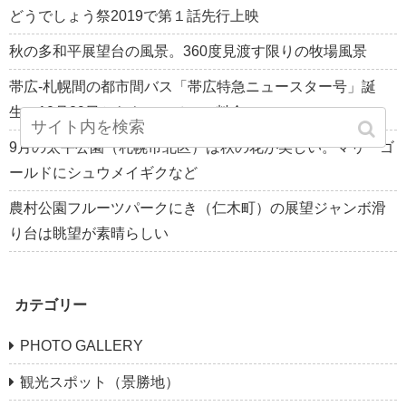
どうでしょう祭2019で第１話先行上映
秋の多和平展望台の風景。360度見渡す限りの牧場風景
帯広-札幌間の都市間バス「帯広特急ニュースター号」誕
生。10月29日からキャンペーン料金
9月の太平公園（札幌市北区）は秋の花が美しい。マリーゴ
ールドにシュウメイギクなど
農村公園フルーツパークにき（仁木町）の展望ジャンボ滑
り台は眺望が素晴らしい
カテゴリー
PHOTO GALLERY
観光スポット（景勝地）