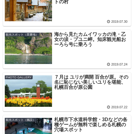
トの村
2019.07.30
海から見たカムイワッカの滝・乙
観光スポット（景勝地）
女の涙・プユニ岬。知床観光船お
ーろら号に乗ろう
2019.07.24
７月は ユリが満開 百合が原。その
PHOTO GALLERY
名に恥じない美しいユリを堪能、
札幌百合が原公園
2019.07.22
札幌市下水道科学館・3Dなどの各
観光スポット（施設）
種ゲームが無料で楽しめる札幌の
穴場スポット